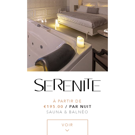
À PARTIR DE
€195.00
/ PAR NUIT
SAUNA & BALNÉO
VOIR