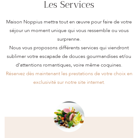
Les Services
TARIF
À PARTIR DE
€299.00
La suite Cocon est un espace mansardé, moderne de
/ PAR NUIT
Maison Noppius mettra tout en œuvre pour faire de votre
dominance blanche qui invite à la douceur et à la détente.
À PARTIR DE
€140.00
séjour un moment unique qui vous ressemble ou vous
/ PAR JOURNÉE DÉTENTE
surprenne.
Les amoureux du cocooning et du bien-être seront
Nous vous proposons différents services qui viendront
conquis par la cabine à infrarouge et le bain balnéo.
VOIR LES TARIFS
sublimer votre escapade de douces gourmandises et/ou
d’attentions romantiques, voire même coquines.
Réservez dès maintenant les prestations de votre choix en
exclusivité sur notre site internet.
DEUX PERSONNES
LIT 180 CM