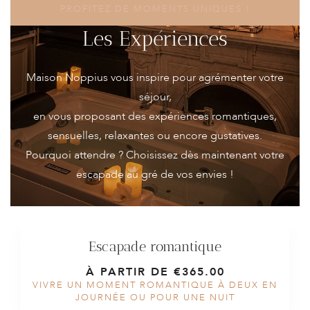
PROFITEZ DE MOMENTS UNIQUES !
À PARTIR DE
€180.00
/ PAR NUIT
Les Expériences
À PARTIR DE
€109.00
/ PAR JOURNÉE DÉTENTE
Maison Noppius vous inspire pour agrémenter votre
séjour,
VOIR LES TARIFS
en vous proposant des expériences romantiques,
sensuelles, relaxantes ou encore gustatives.
Pourquoi attendre ? Choisissez dès maintenant votre
escapade au gré de vos envies !
Escapade romantique
À PARTIR DE €365.00
VIVRE UN MOMENT ROMANTIQUE À DEUX EN
JOURNÉE OU POUR UNE NUIT