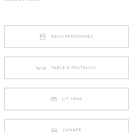
LIT 160 CM
SAUNA
THÉ & CAFÉ
THÉ & CAFÉ
DEUX PERSONNES
THÉ & CAFÉ
CHEMINÉE
CHEMINÉE
TABLE & FAUTEUILS
CHEMINÉE
TV PIVOTANTE
TV PIVOTANTE
LIT 1M60
TV PIVOTANTE
PLÂTEAU DE COURTOISIE
PLÂTEAU DE COURTOISIE
CANAPÉ