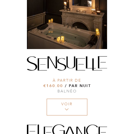
À PARTIR DE
€160.00
/ PAR NUIT
BALNÉO
VOIR