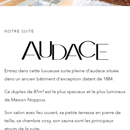
balnéo et sa jolie hauteur de plafond mouluré.
BALNÉO
NOTRE SUITE
DEUX PERSONNES
BALNÉO
DEUX PERSONNES
TABLE & FAUTEUILS
Entrez dans cette luxueuse suite pleine d’audace située
DEUX PERSONNES
dans un ancien bâtiment d’exception datant de 1884.
TABLE & FAUTEUILS
Ce duplex de 87m² est le plus spacieux et le plus lumineux
LIT 180 CM
de Maison Noppius.
TABLE & FAUTEUILS
Son salon avec feu ouvert, sa petite terrasse en pierre de
taille, sa chambre cosy, son sauna sont les principaux
LIT 160 CM
SAUNA ET HAMMAM
atouts de la suite.