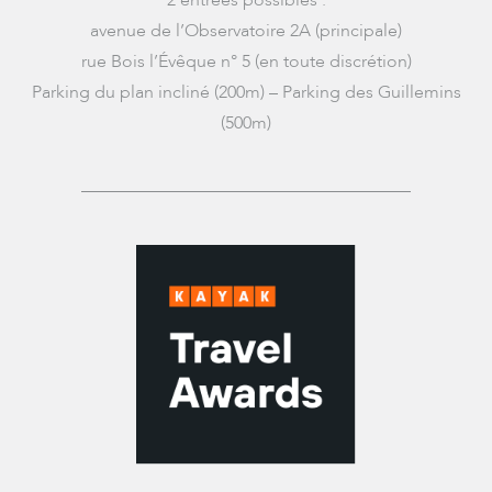
2 entrées possibles :
avenue de l’Observatoire 2A (principale)
rue Bois l’Évêque n° 5 (en toute discrétion)
Parking du plan incliné (200m) – Parking des Guillemins
(500m)