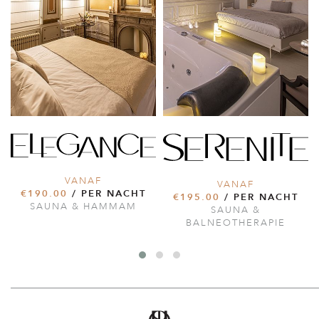
VANAF
VANAF
€190.00
/ PER NACHT
€195.00
/ PER NACHT
SAUNA & HAMMAM
SAUNA &
BALNEOTHERAPIE